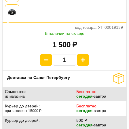
а
ж
5
4
п
л
а
т
е
п
о
3
7
код товара: УТ-00019139
В наличии на складе
1 500 ₽
Доставка по
Санкт-Петербургу
Самовывоз:
Бесплатно
сегодня
-завтра
из магазина
Курьер до дверей:
Бесплатно
сегодня
-завтра
при заказе от 15000
P
Курьер до дверей:
500
P
сегодня
-завтра