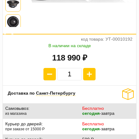
а
5
е
о
4
п
л
а
т
ж
п
2
9
7
4
7
.
код товара: УТ-00010192
В наличии на складе
118 990 ₽
Доставка по
Санкт-Петербургу
Самовывоз:
Бесплатно
сегодня
-завтра
из магазина
Курьер до дверей:
Бесплатно
сегодня
-завтра
при заказе от 15000
P