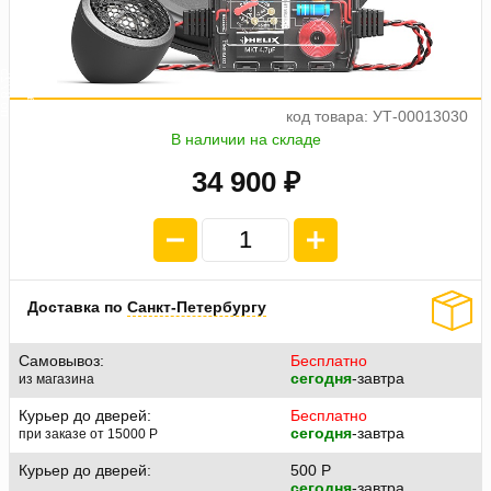
а
5
4
п
л
а
т
е
ж
п
о
8
7
2
код товара: УТ-00013030
В наличии на складе
34 900 ₽
Доставка по
Санкт-Петербургу
Самовывоз:
Бесплатно
сегодня
-завтра
из магазина
Курьер до дверей:
Бесплатно
сегодня
-завтра
при заказе от 15000
P
Курьер до дверей:
500
P
сегодня
-завтра