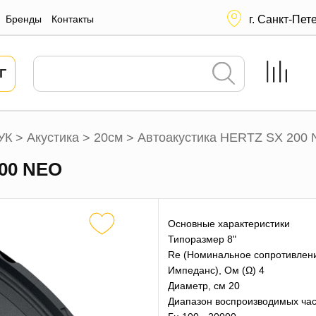
Бренды
Контакты
г. Санкт-Пет
Г
УК
Акустика
20см
Автоакустика HERTZ SX 200
>
>
>
200 NEO
Основные характеристики
Типоразмер 8"
Re (Номинальное сопротивлен
Импеданс), Ом (Ω) 4
Диаметр, см 20
Диапазон воспроизводимых час