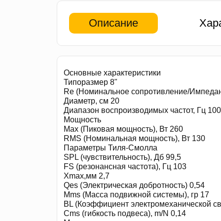
Описание
Хар
Основные характеристики
Типоразмер 8"
Re (Номинальное сопротивление/Импеданс
Диаметр, см 20
Диапазон воспроизводимых частот, Гц 100
Мощность
Max (Пиковая мощность), Вт 260
RMS (Номинальная мощность), Вт 130
Параметры Тиля-Смолла
SPL (чувствительность), Дб 99,5
FS (резонансная частота), Гц 103
Xmax,мм 2,7
Qes (Электрическая добротность) 0,54
Mms (Масса подвижной системы), гр 17
BL (Коэффициент электромеханической свя
Cms (гибкость подвеса), m/N 0,14