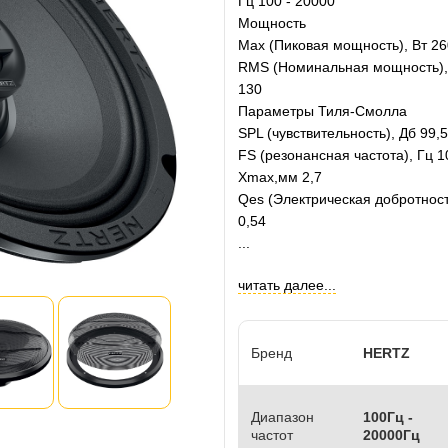
Гц 100 - 20000
Мощность
Max (Пиковая мощность), Вт 26
RMS (Номинальная мощность),
130
Параметры Тиля-Смолла
SPL (чувствительность), Дб 99,5
FS (резонансная частота), Гц 1
Xmax,мм 2,7
Qes (Электрическая добротност
0,54
...
читать далее...
Бренд
HERTZ
Диапазон
100Гц -
частот
20000Гц