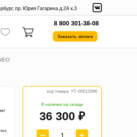
ербург, пр. Юрия Гагарина д.2А к.3
8 800 301-38-08
Заказать звонок
 NEO
а
5
₽
4
п
л
а
т
е
ж
п
о
9
0
7
код товара: УТ-00012996
В наличии на складе
ие/
36 300 ₽
тот,