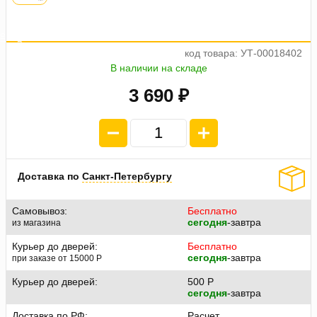
а
е
о
4
п
л
а
т
ж
п
9
2
2
.
5
код товара: УТ-00018402
В наличии на складе
3 690 ₽
Доставка по
Санкт-Петербургу
Самовывоз:
Бесплатно
сегодня
-завтра
из магазина
Курьер до дверей:
Бесплатно
сегодня
-завтра
при заказе от 15000
P
Курьер до дверей:
500
P
сегодня
-завтра
Доставка по РФ:
Расчет