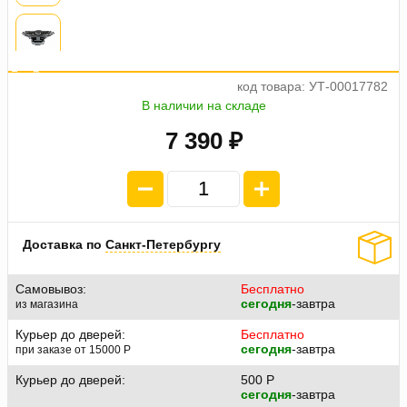
а
ж
5
е
о
7
4
п
л
а
т
п
1
8
4
.
код товара: УТ-00017782
В наличии на складе
7 390 ₽
Доставка по
Санкт-Петербургу
Самовывоз:
Бесплатно
сегодня
-завтра
из магазина
Курьер до дверей:
Бесплатно
сегодня
-завтра
при заказе от 15000
P
Курьер до дверей:
500
P
сегодня
-завтра