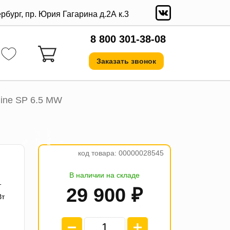
ербург, пр. Юрия Гагарина д.2А к.3
8 800 301-38-08
Заказать звонок
ine SP 6.5 MW
а
5
₽
4
п
л
а
т
е
ж
п
о
7
4
7
код товара: 00000028545
В наличии на складе
т
29 900 ₽
Вт