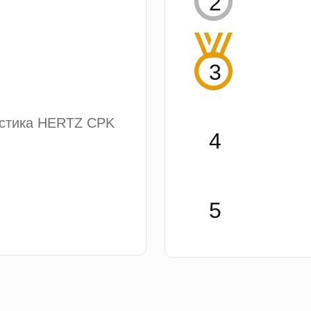
устика HERTZ CPK