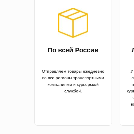
По всей России
Отправляем товары ежедневно
У
во все регионы транспортными
л
компаниями и курьерской
н
службой.
кур
ю