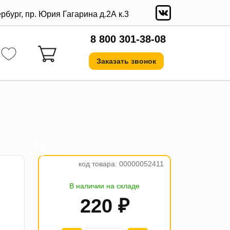
ербург, пр. Юрия Гагарина д.2А к.3
8 800 301-38-08
Заказать звонок
а
₽
4
п
л
а
т
е
ж
п
о
5
5
код товара: 00000052411
В наличии на складе
220 ₽