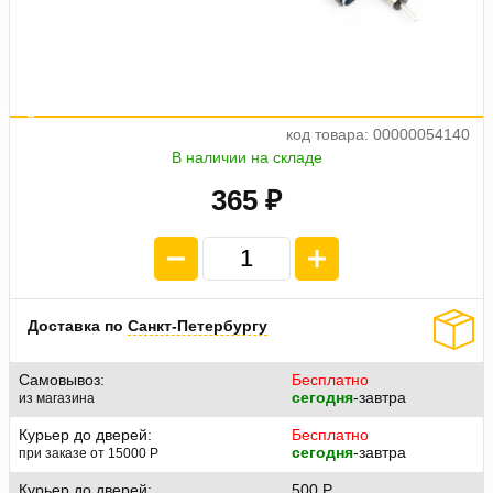
а
е
о
4
п
л
а
т
ж
п
9
1
.
2
5
код товара: 00000054140
В наличии на складе
365 ₽
Доставка по
Санкт-Петербургу
Самовывоз:
Бесплатно
сегодня
-завтра
из магазина
Курьер до дверей:
Бесплатно
сегодня
-завтра
при заказе от 15000
P
Курьер до дверей:
500
P