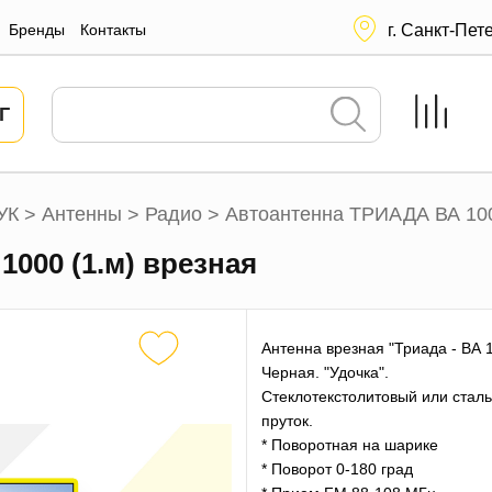
Бренды
Контакты
г. Санкт-Пет
Г
УК
Антенны
Радио
Автоантенна ТРИАДА ВА 100
>
>
>
1000 (1.м) врезная
Антенна врезная "Триада - ВА 
Черная. "Удочка".
Стеклотекстолитовый или стал
пруток.
* Поворотная на шарике
* Поворот 0-180 град