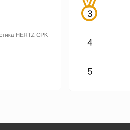
устика HERTZ CPK