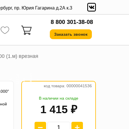
ербург, пр. Юрия Гагарина д.2А к.3
8 800 301-38-08
Заказать звонок
0 (1.м) врезная
а
ж
5
е
о
₽
4
п
л
а
т
п
3
5
3
.
7
код товара: 00000041536
1000"
В наличии на складе
ьной
1 415 ₽