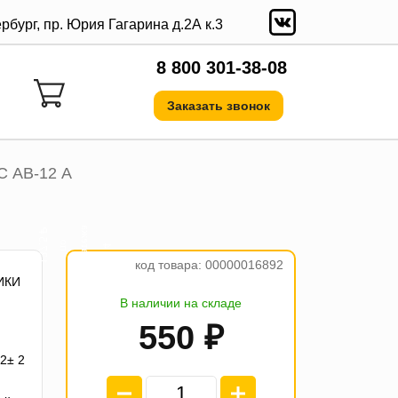
ербург, пр. Юрия Гагарина д.2А к.3
8 800 301-38-08
Заказать звонок
 АВ-12 А
а
₽
е
о
4
п
л
а
т
ж
п
1
3
7
.
5
код товара: 00000016892
ИКИ
В наличии на складе
550 ₽
2± 2