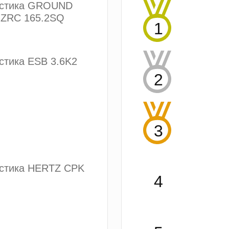
устика GROUND
ZRC 165.2SQ
стика ESB 3.6K2
устика HERTZ CPK