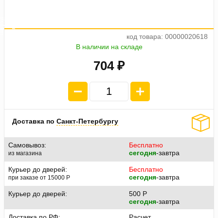
а
ж
6
4
п
л
а
т
е
п
о
1
7
код товара: 00000020618
В наличии на складе
704 ₽
Доставка по
Санкт-Петербургу
Самовывоз:
Бесплатно
сегодня
-завтра
из магазина
Курьер до дверей:
Бесплатно
сегодня
-завтра
при заказе от 15000
P
Курьер до дверей:
500
P
сегодня
-завтра
Доставка по РФ:
Расчет