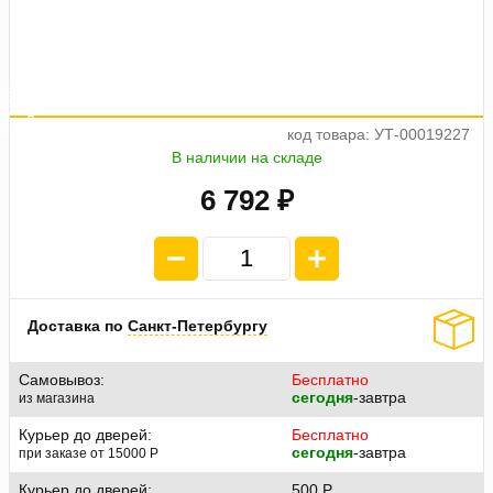
а
8
4
п
л
а
т
е
ж
п
о
1
6
9
код товара: УТ-00019227
В наличии на складе
6 792 ₽
Доставка по
Санкт-Петербургу
Самовывоз:
Бесплатно
сегодня
-завтра
из магазина
Курьер до дверей:
Бесплатно
сегодня
-завтра
при заказе от 15000
P
Курьер до дверей:
500
P