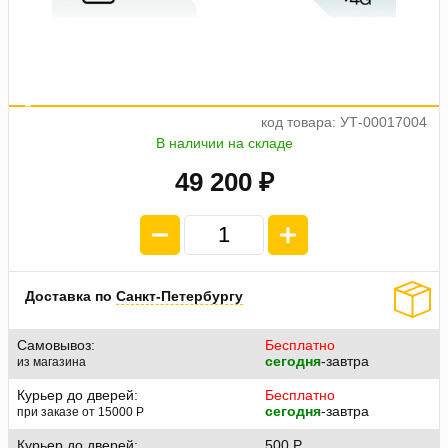
а
е
о
4
п
л
а
т
ж
п
1
2
3
0
0
код товара: УТ-00017004
В наличии на складе
49 200 ₽
Доставка по
Санкт-Петербургу
Самовывоз:
Бесплатно
сегодня
-завтра
из магазина
Курьер до дверей:
Бесплатно
сегодня
-завтра
при заказе от 15000
P
Курьер до дверей:
500
P