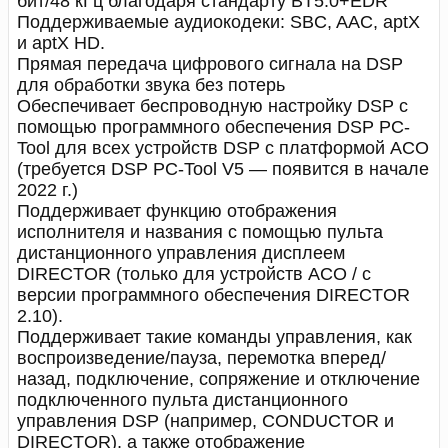
бит/48 кГц благодаря стандарту BT5.0+EDR
Поддерживаемые аудиокодеки: SBC, AAC, aptX
и aptX HD.
Прямая передача цифрового сигнала на DSP
для обработки звука без потерь
Обеспечивает беспроводную настройку DSP с
помощью программного обеспечения DSP PC-
Tool для всех устройств DSP с платформой ACO
(требуется DSP PC-Tool V5 — появится в начале
2022 г.)
Поддерживает функцию отображения
исполнителя и названия с помощью пульта
дистанционного управления дисплеем
DIRECTOR (только для устройств ACO / с
версии программного обеспечения DIRECTOR
2.10).
Поддерживает такие команды управления, как
воспроизведение/пауза, перемотка вперед/
назад, подключение, сопряжение и отключение
подключенного пульта дистанционного
управления DSP (например, CONDUCTOR и
DIRECTOR), а также отображение