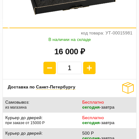
а
0
4
п
л
а
т
е
ж
п
о
4
0
0
код товара: УТ-00015981
В наличии на складе
16 000 ₽
Доставка по
Санкт-Петербургу
Самовывоз:
Бесплатно
сегодня
-завтра
из магазина
Курьер до дверей:
Бесплатно
сегодня
-завтра
при заказе от 15000
P
Курьер до дверей:
500
P
сегодня
-завтра