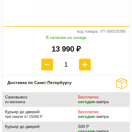
а
ж
5
е
о
7
4
п
л
а
т
п
3
4
9
.
код товара: УТ-00019395
В наличии на складе
13 990 ₽
Доставка по
Санкт-Петербургу
Самовывоз:
Бесплатно
сегодня
-завтра
из магазина
Курьер до дверей:
Бесплатно
сегодня
-завтра
при заказе от 15000
P
Курьер до дверей:
500
P
сегодня
-завтра