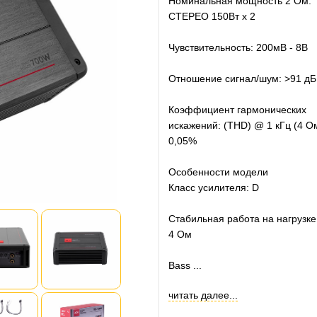
Номинальная мощность 2 Ом:
СТЕРЕО 150Вт х 2
Чувствительность: 200мВ - 8В
Отношение сигнал/шум: >91 дБ
Коэффициент гармонических
искажений: (THD) @ 1 кГц (4 О
0,05%
Особенности модели
Класс усилителя: D
Стабильная работа на нагрузке:
4 Ом
Bass ...
читать далее...