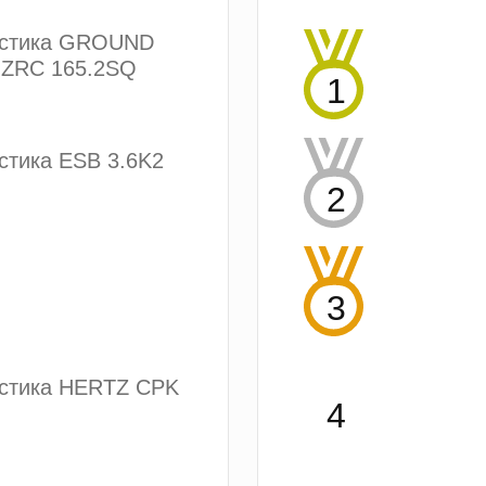
устика GROUND
ZRC 165.2SQ
стика ESB 3.6K2
устика HERTZ CPK