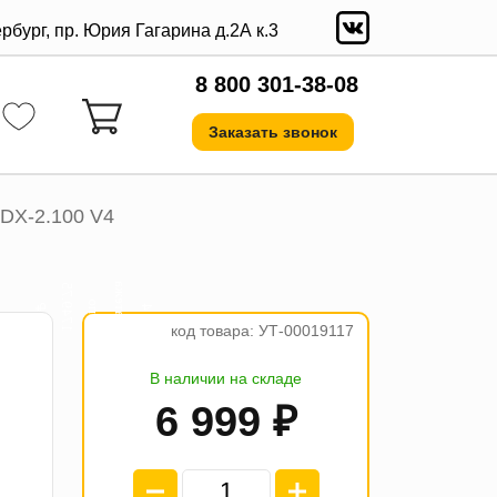
ербург, пр. Юрия Гагарина д.2А к.3
8 800 301-38-08
Заказать звонок
DX-2.100 V4
а
5
е
о
.
₽
4
п
л
а
т
ж
п
1
7
4
9
7
код товара: УТ-00019117
В наличии на складе
6 999 ₽