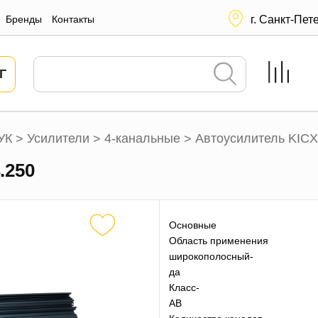
Бренды
Контакты
г. Санкт-Пет
Г
УК
Усилители
4-канальные
Автоусилитель KICX
>
>
>
.250
Основные
Область применения
широкополосный-
да
Класс-
AB