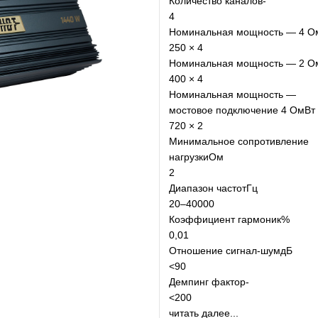
Количество каналов-
4
Номинальная мощность — 4 O
250 × 4
Номинальная мощность — 2 O
400 × 4
Номинальная мощность —
мостовое подключение 4 OмВт
720 × 2
Минимальное сопротивление
нагрузкиОм
2
Диапазон частотГц
20–40000
Коэффициент гармоник%
0,01
Отношение сигнал-шумдБ
<90
Демпинг фактор-
<200
читать далее...