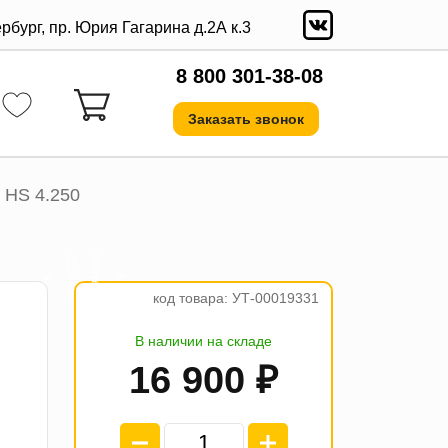
ербург, пр. Юрия Гагарина д.2А к.3
8 800 301-38-08
Заказать звонок
 HS 4.250
а
5
₽
4
п
л
а
т
е
ж
п
о
4
2
2
код товара: УТ-00019331
В наличии на складе
16 900 ₽