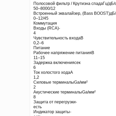
Полосовой фильтр / Крутизна спадаГц/дБ/
50–8000/12
Встроенный эквалайзер, (Bass BOOST)дБ
0–12/45
Коммутация
Входы (RCA)-
4
Чувствительность входаВ
0,2–6
Питание
Рабочее напряжение питанияВ
11–15
Задержка включениясек
6
Ток холостого ходаА
1,2
Силовые терминалыGa/мм²
2
Акустические терминалыGa/мм²
8
Защита от перегрузки-
есть
Индикатор защиты-