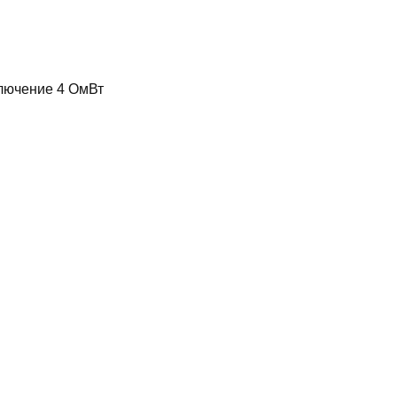
лючение 4 OмВт