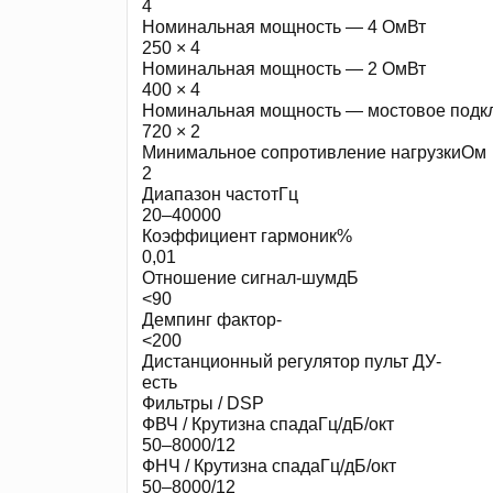
4
Номинальная мощность — 4 OмВт
250 × 4
Номинальная мощность — 2 OмВт
400 × 4
Номинальная мощность — мостовое подк
720 × 2
Минимальное сопротивление нагрузкиОм
2
Диапазон частотГц
20–40000
Коэффициент гармоник%
0,01
Отношение сигнал-шумдБ
<90
Демпинг фактор-
<200
Дистанционный регулятор пульт ДУ-
есть
Фильтры / DSP
ФВЧ / Крутизна спадаГц/дБ/окт
50–8000/12
ФНЧ / Крутизна спадаГц/дБ/окт
50–8000/12