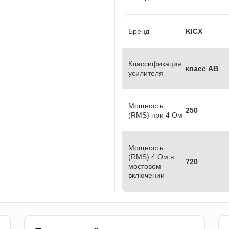
Бренд
KICX
Классификация
класс АB
усилителя
Мощность
250
(RMS) при 4 Ом
Мощность
(RMS) 4 Ом в
720
мостовом
включении