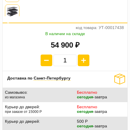
а
е
о
4
п
л
а
т
ж
п
1
3
7
2
5
код товара: УТ-00017438
В наличии на складе
54 900 ₽
Доставка по
Санкт-Петербургу
Самовывоз:
Бесплатно
сегодня
-завтра
из магазина
Курьер до дверей:
Бесплатно
сегодня
-завтра
при заказе от 15000
P
Курьер до дверей:
500
P
сегодня
-завтра