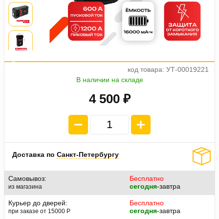
а
5
4
п
л
а
т
е
ж
п
о
1
1
2
код товара: УТ-00019221
В наличии на складе
4 500 ₽
Доставка по
Санкт-Петербургу
Самовывоз:
Бесплатно
сегодня
-завтра
из магазина
Курьер до дверей:
Бесплатно
сегодня
-завтра
при заказе от 15000
P