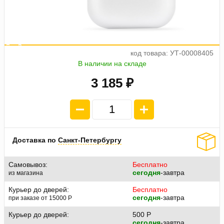
а
ж
5
е
о
4
п
л
а
т
п
7
9
6
.
2
код товара: УТ-00008405
В наличии на складе
3 185 ₽
Доставка по
Санкт-Петербургу
Самовывоз:
Бесплатно
сегодня
-завтра
из магазина
Курьер до дверей:
Бесплатно
сегодня
-завтра
при заказе от 15000
P
Курьер до дверей:
500
P
сегодня
-завтра