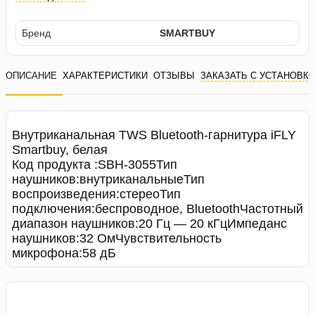
Бренд
SMARTBUY
ОПИСАНИЕ
ХАРАКТЕРИСТИКИ
ОТЗЫВЫ
ЗАКАЗАТЬ С УСТАНОВК
Внутриканальная TWS Bluetooth-гарнитура iFLY
Smartbuy, белая
Код продукта :SBH-3055Тип
наушников:внутриканальныеТип
воспроизведения:стереоТип
подключения:беспроводное, BluetoothЧастотный
диапазон наушников:20 Гц — 20 кГцИмпеданс
наушников:32 ОмЧувствительность
микрофона:58 дБ