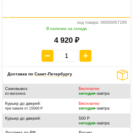
а
0
4
п
л
а
т
е
ж
п
о
1
2
3
код товара: 00000057199
В наличии на складе
4 920 ₽
Доставка по
Санкт-Петербургу
Самовывоз:
Бесплатно
сегодня
-завтра
из магазина
Курьер до дверей:
Бесплатно
сегодня
-завтра
при заказе от 15000
P
Курьер до дверей:
500
P
сегодня
-завтра
Доставка по РФ:
Расчет