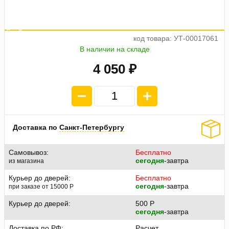
а
ж
5
е
о
2
4
п
л
а
т
п
1
0
1
.
код товара: УТ-00017061
В наличии на складе
4 050 ₽
Доставка по
Санкт-Петербургу
Самовывоз:
Бесплатно
сегодня
-завтра
из магазина
Курьер до дверей:
Бесплатно
сегодня
-завтра
при заказе от 15000
P
Курьер до дверей:
500
P
сегодня
-завтра
Доставка по РФ:
Расчет