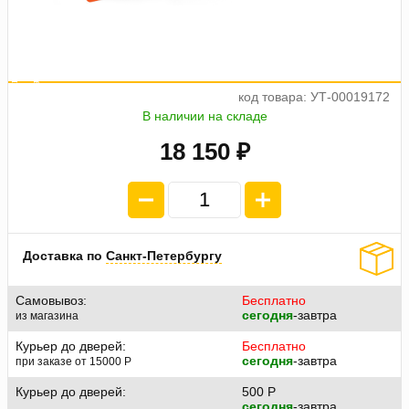
а
ж
5
е
о
7
4
п
л
а
т
п
4
5
3
.
код товара: УТ-00019172
В наличии на складе
18 150 ₽
Доставка по
Санкт-Петербургу
Самовывоз:
Бесплатно
сегодня
-завтра
из магазина
Курьер до дверей:
Бесплатно
сегодня
-завтра
при заказе от 15000
P
Курьер до дверей:
500
P
сегодня
-завтра