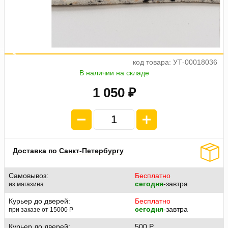
а
е
о
4
п
л
а
т
ж
п
2
6
2
.
5
код товара: УТ-00018036
В наличии на складе
1 050 ₽
Доставка по
Санкт-Петербургу
Самовывоз:
Бесплатно
сегодня
-завтра
из магазина
Курьер до дверей:
Бесплатно
сегодня
-завтра
при заказе от 15000
P
Курьер до дверей:
500
P