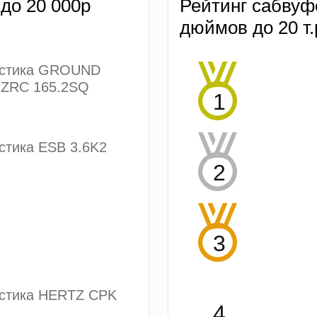
 до 20 000р
Рейтинг сабвуф
дюймов до 20 т.
устика GROUND
ZRC 165.2SQ
стика ESB 3.6K2
устика HERTZ CPK