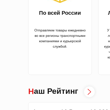
По всей России
Отправляем товары ежедневно
У
во все регионы транспортными
л
компаниями и курьерской
н
службой.
кур
ю
Наш Рейтинг