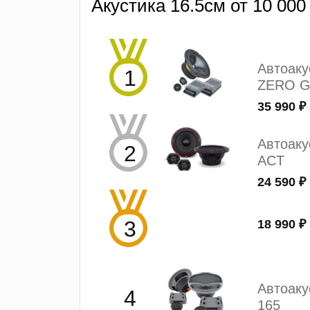
Акустика 16.5см от 10 000
Автоак
ZERO G
35 990 ₽
Автоаку
ACT
24 590 ₽
18 990 ₽
Автоак
165