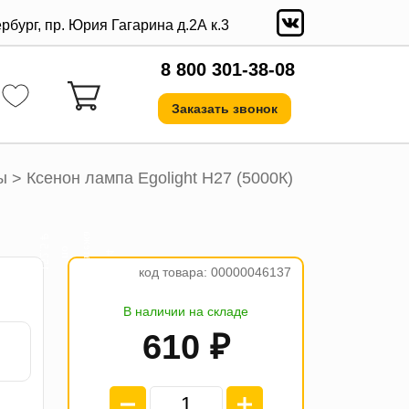
ербург, пр. Юрия Гагарина д.2А к.3
8 800 301-38-08
Заказать звонок
ы
Ксенон лампа Egolight Н27 (5000К)
>
а
₽
е
о
4
п
л
а
т
ж
п
1
5
2
.
5
код товара: 00000046137
В наличии на складе
610 ₽