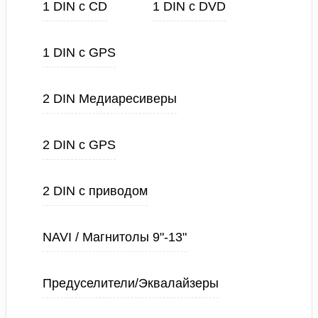
1 DIN с CD
1 DIN с DVD
1 DIN с GPS
2 DIN Медиаресиверы
2 DIN с GPS
2 DIN с приводом
NAVI / Магнитолы 9"-13"
Предуселители/Эквалайзеры