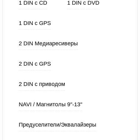
1 DIN с CD
1 DIN с DVD
1 DIN с GPS
2 DIN Медиаресиверы
2 DIN с GPS
2 DIN с приводом
NAVI / Магнитолы 9"-13"
Предуселители/Эквалайзеры