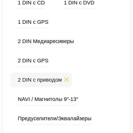
1 DIN с CD
1 DIN с DVD
1 DIN с GPS
2 DIN Медиаресиверы
2 DIN с GPS
2 DIN с приводом
NAVI / Магнитолы 9"-13"
Предуселители/Эквалайзеры