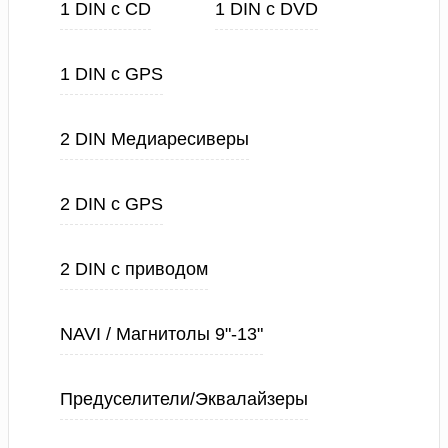
1 DIN с CD
1 DIN с DVD
1 DIN с GPS
2 DIN Медиаресиверы
2 DIN с GPS
2 DIN с приводом
NAVI / Магнитолы 9"-13"
Предуселители/Эквалайзеры