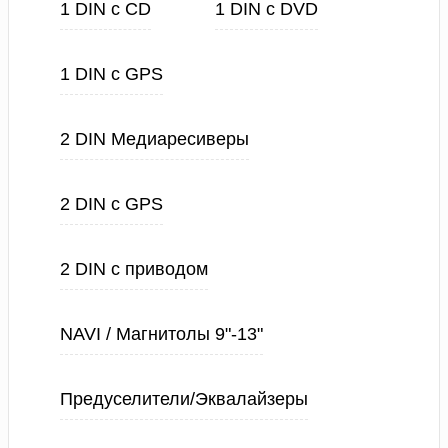
1 DIN с CD
1 DIN с DVD
1 DIN с GPS
2 DIN Медиаресиверы
2 DIN с GPS
2 DIN с приводом
NAVI / Магнитолы 9"-13"
Предуселители/Эквалайзеры