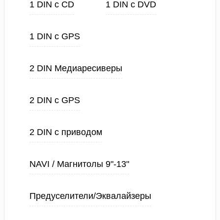
1 DIN с CD
1 DIN с DVD
1 DIN с GPS
2 DIN Медиаресиверы
2 DIN с GPS
2 DIN с приводом
NAVI / Магнитолы 9"-13"
Предуселители/Эквалайзеры