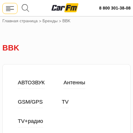
8 800 301-38-08
Главная страница
Бренды
BBK
>
>
BBK
АВТОЗВУК
Антенны
GSM/GPS
TV
TV+радио