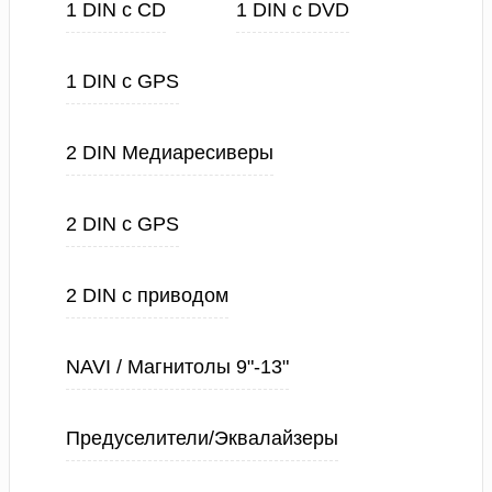
1 DIN с CD
1 DIN с DVD
1 DIN с GPS
2 DIN Медиаресиверы
2 DIN с GPS
2 DIN с приводом
NAVI / Магнитолы 9"-13"
Предуселители/Эквалайзеры