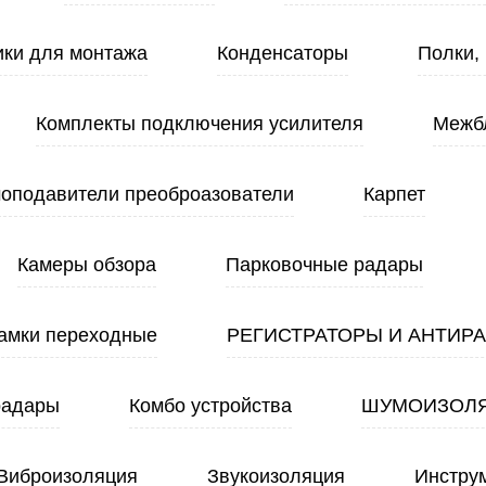
ики для монтажа
Конденсаторы
Полки,
Комплекты подключения усилителя
Межб
оподавители преоброазователи
Карпет
Камеры обзора
Парковочные радары
амки переходные
РЕГИСТРАТОРЫ И АНТИР
радары
Комбо устройства
ШУМОИЗОЛ
Виброизоляция
Звукоизоляция
Инстру