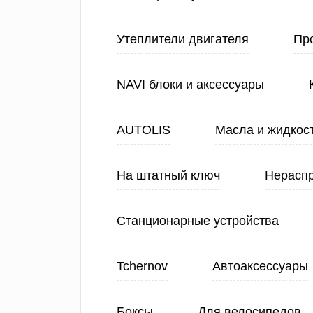
Утеплители двигателя
Про
NAVI блоки и аксессуары
AUTOLIS
Масла и жидкос
На штатный ключ
Нерасп
Станционарные устройства
Tchernov
Автоаксессуары
Боксы
Для велосипедов