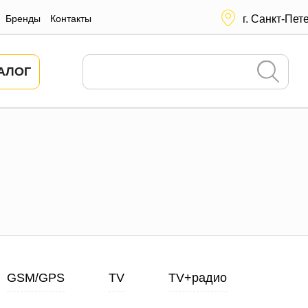
Бренды
Контакты
г. Санкт-Пет
АЛОГ
GSM/GPS
TV
TV+радио