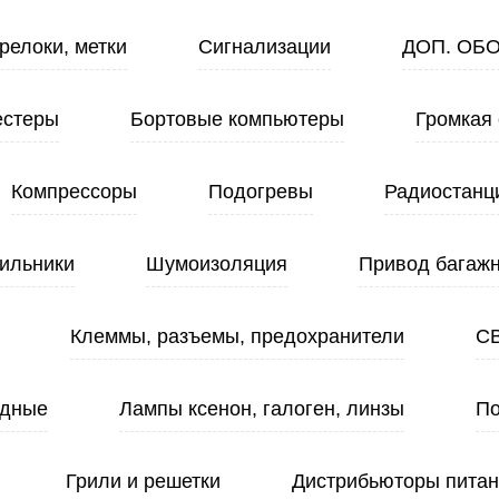
релоки, метки
Сигнализации
ДОП. ОБ
естеры
Бортовые компьютеры
Громкая 
Компрессоры
Подогревы
Радиостанц
ильники
Шумоизоляция
Привод багажн
Клеммы, разъемы, предохранители
С
одные
Лампы ксенон, галоген, линзы
По
Грили и решетки
Дистрибьюторы пита