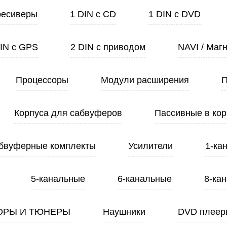
ресиверы
1 DIN с CD
1 DIN с DVD
DIN с GPS
2 DIN с приводом
NAVI / Маг
Процессоры
Модули расширения
П
Корпуса для сабвуферов
Пассивные в кор
бвуферные комплекты
Усилители
1-ка
5-канальные
6-канальные
8-ка
ОРЫ И ТЮНЕРЫ
Наушники
DVD плеер