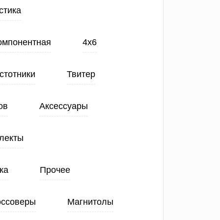
стика
Компонентная
4х6
стотники
Твитер
ов
Аксессуары
лекты
ка
Прочее
оссоверы
Магнитолы