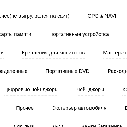
чее(не выгружается на сайт)
GPS & NAVI
Карты памяти
Портативные устройства
ти
Крепления для мониторов
Мастер-к
ределенные
Портативные DVD
Расход
Цифровые чейнджеры
Чейнджеры
K
Прочее
Экстерьер автомобиля
Для лыж
Дуги
Замки багажника