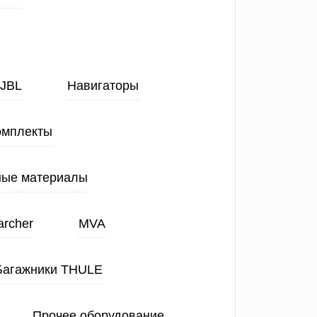
JBL
Навигаторы
омплекты
ные материалы
archer
MVA
Багажники THULE
Прочее оборудование