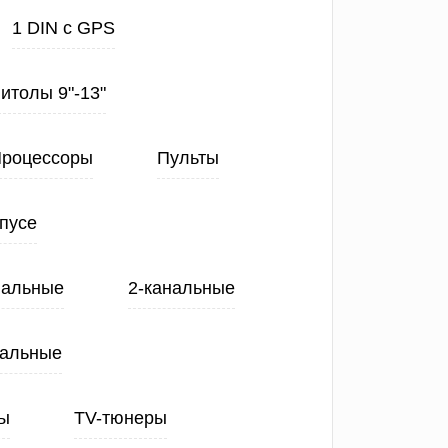
1 DIN с GPS
нитолы 9"-13"
роцессоры
Пульты
пусе
нальные
2-канальные
нальные
ы
TV-тюнеры