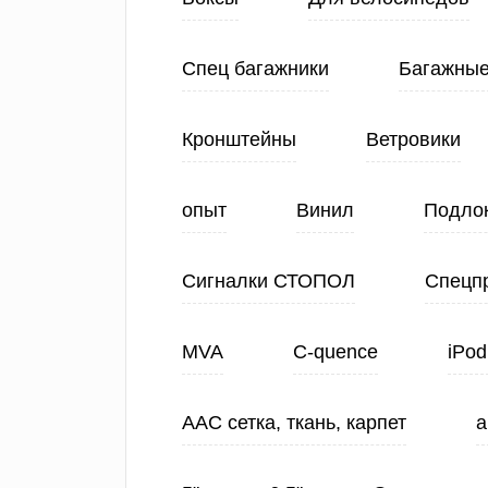
Спец багажники
Багажные
Кронштейны
Ветровики
опыт
Винил
Подло
Сигналки СТОПОЛ
Спецп
MVA
C-quence
iPod
ААС сетка, ткань, карпет
а