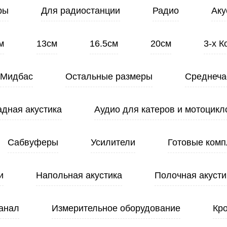
ры
Для радиостанции
Радио
Аку
м
13см
16.5см
20см
3-х 
Мидбас
Остальные размеры
Среднеча
адная акустика
Аудио для катеров и мотоцикл
Сабвуферы
Усилители
Готовые комп
и
Напольная акустика
Полочная акусти
анал
Измерительное оборудование
Кр