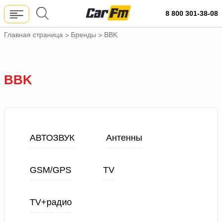
8 800 301-38-08
Главная страница
Бренды
BBK
>
>
BBK
АВТОЗВУК
Антенны
GSM/GPS
TV
TV+радио