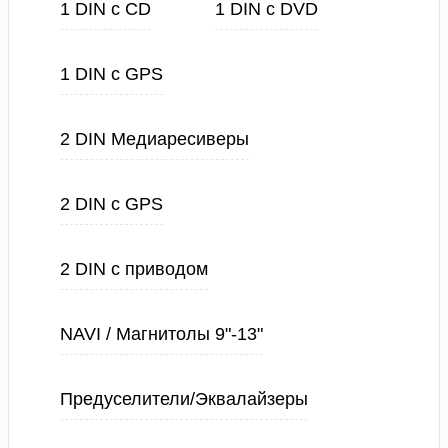
1 DIN с CD
1 DIN с DVD
1 DIN с GPS
2 DIN Медиаресиверы
2 DIN с GPS
2 DIN с приводом
NAVI / Магнитолы 9"-13"
Предуселители/Эквалайзеры