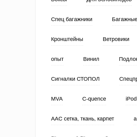
Спец багажники
Багажные
Кронштейны
Ветровики
опыт
Винил
Подло
Сигналки СТОПОЛ
Спецп
MVA
C-quence
iPod
ААС сетка, ткань, карпет
а