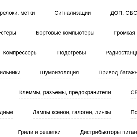
релоки, метки
Сигнализации
ДОП. ОБ
естеры
Бортовые компьютеры
Громкая 
Компрессоры
Подогревы
Радиостанц
ильники
Шумоизоляция
Привод багажн
Клеммы, разъемы, предохранители
С
одные
Лампы ксенон, галоген, линзы
По
Грили и решетки
Дистрибьюторы пита