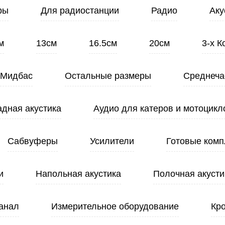
ры
Для радиостанции
Радио
Аку
м
13см
16.5см
20см
3-х 
Мидбас
Остальные размеры
Среднеча
адная акустика
Аудио для катеров и мотоцикл
Сабвуферы
Усилители
Готовые комп
и
Напольная акустика
Полочная акусти
анал
Измерительное оборудование
Кр