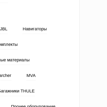
JBL
Навигаторы
омплекты
ные материалы
archer
MVA
Багажники THULE
Прочее оборудование