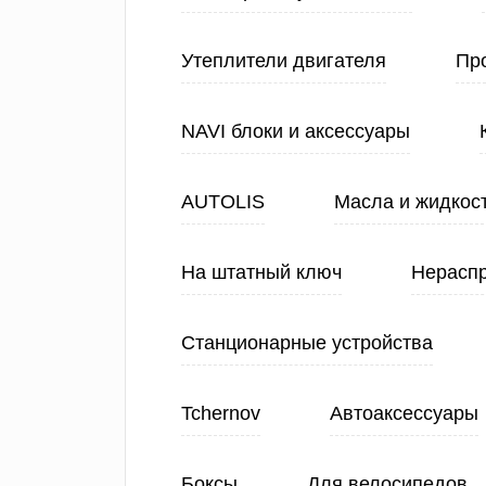
Утеплители двигателя
Про
NAVI блоки и аксессуары
AUTOLIS
Масла и жидкос
На штатный ключ
Нерасп
Станционарные устройства
Tchernov
Автоаксессуары
Боксы
Для велосипедов