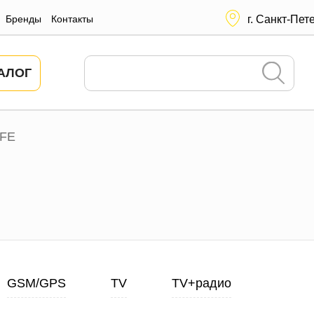
Бренды
Контакты
г. Санкт-Пет
АЛОГ
FE
GSM/GPS
TV
TV+радио