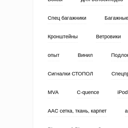
Спец багажники
Багажные
Кронштейны
Ветровики
опыт
Винил
Подло
Сигналки СТОПОЛ
Спецп
MVA
C-quence
iPod
ААС сетка, ткань, карпет
а