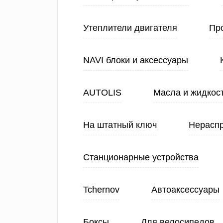
Утеплители двигателя
Про
NAVI блоки и аксессуары
AUTOLIS
Масла и жидкос
На штатный ключ
Нерасп
Станционарные устройства
Tchernov
Автоаксессуары
Боксы
Для велосипедов