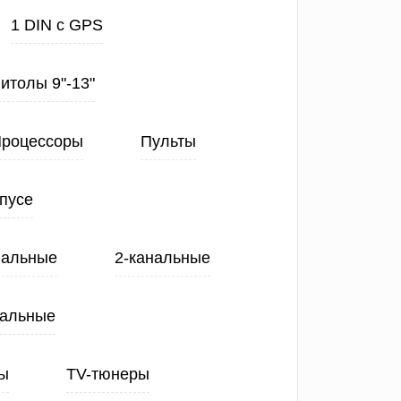
1 DIN с GPS
нитолы 9"-13"
роцессоры
Пульты
пусе
нальные
2-канальные
нальные
ы
TV-тюнеры