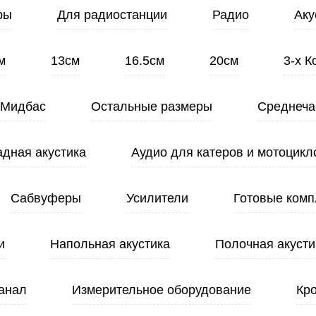
ры
Для радиостанции
Радио
Аку
м
13см
16.5см
20см
3-х 
Мидбас
Остальные размеры
Среднеча
адная акустика
Аудио для катеров и мотоцикл
Сабвуферы
Усилители
Готовые комп
и
Напольная акустика
Полочная акусти
анал
Измерительное оборудование
Кр