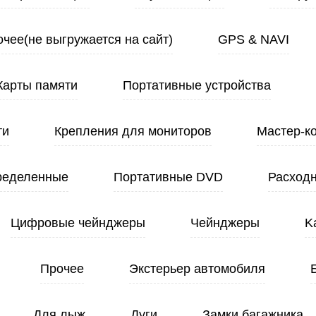
чее(не выгружается на сайт)
GPS & NAVI
Карты памяти
Портативные устройства
ти
Крепления для мониторов
Мастер-к
ределенные
Портативные DVD
Расход
Цифровые чейнджеры
Чейнджеры
K
Прочее
Экстерьер автомобиля
Для лыж
Дуги
Замки багажника