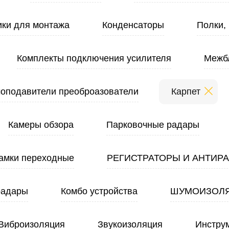
ики для монтажа
Конденсаторы
Полки,
Комплекты подключения усилителя
Межб
оподавители преоброазователи
Карпет
Камеры обзора
Парковочные радары
амки переходные
РЕГИСТРАТОРЫ И АНТИР
радары
Комбо устройства
ШУМОИЗОЛ
Виброизоляция
Звукоизоляция
Инстру