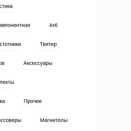
стика
Компонентная
4х6
стотники
Твитер
ов
Аксессуары
лекты
ка
Прочее
оссоверы
Магнитолы