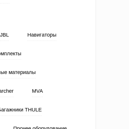
JBL
Навигаторы
омплекты
ные материалы
archer
MVA
Багажники THULE
Прочее оборудование