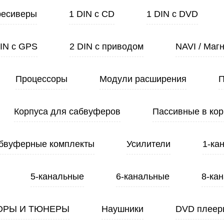
ресиверы
1 DIN с CD
1 DIN с DVD
DIN с GPS
2 DIN с приводом
NAVI / Маг
Процессоры
Модули расширения
П
Корпуса для сабвуферов
Пассивные в кор
бвуферные комплекты
Усилители
1-ка
5-канальные
6-канальные
8-ка
ОРЫ И ТЮНЕРЫ
Наушники
DVD плеер