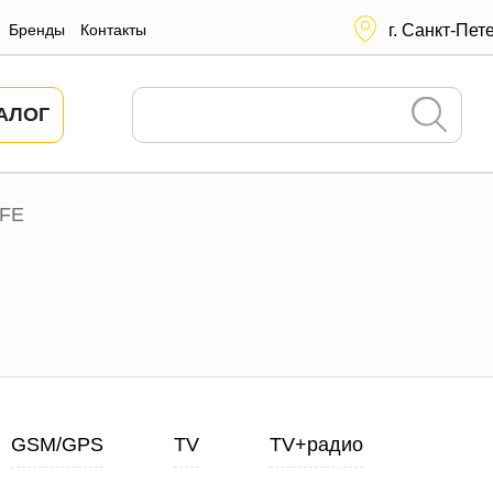
Бренды
Контакты
г. Санкт-Пет
АЛОГ
FE
GSM/GPS
TV
TV+радио