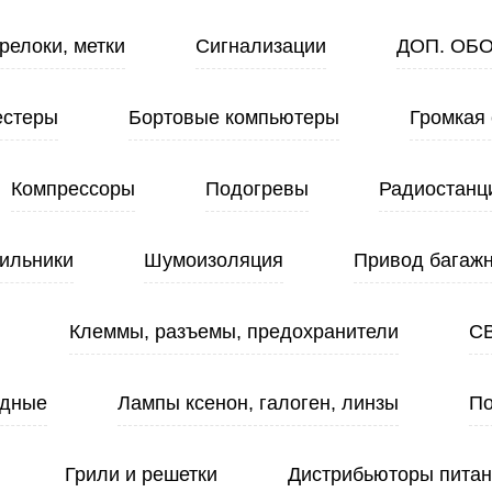
релоки, метки
Сигнализации
ДОП. ОБ
естеры
Бортовые компьютеры
Громкая 
Компрессоры
Подогревы
Радиостанц
ильники
Шумоизоляция
Привод багажн
Клеммы, разъемы, предохранители
С
одные
Лампы ксенон, галоген, линзы
По
Грили и решетки
Дистрибьюторы пита