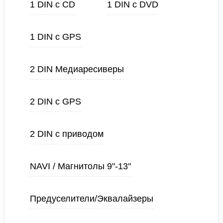
1 DIN с CD
1 DIN с DVD
1 DIN с GPS
2 DIN Медиаресиверы
2 DIN с GPS
2 DIN с приводом
NAVI / Магнитолы 9"-13"
Предуселители/Эквалайзеры