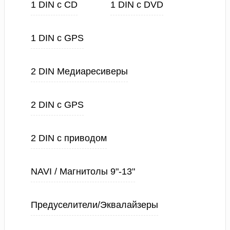
1 DIN с CD
1 DIN с DVD
1 DIN с GPS
2 DIN Медиаресиверы
2 DIN с GPS
2 DIN с приводом
NAVI / Магнитолы 9"-13"
Предуселители/Эквалайзеры