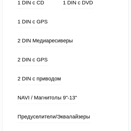
1 DIN с CD
1 DIN с DVD
1 DIN с GPS
2 DIN Медиаресиверы
2 DIN с GPS
2 DIN с приводом
NAVI / Магнитолы 9"-13"
Предуселители/Эквалайзеры