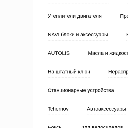
Утеплители двигателя
Про
NAVI блоки и аксессуары
AUTOLIS
Масла и жидкос
На штатный ключ
Нерасп
Станционарные устройства
Tchernov
Автоаксессуары
Боксы
Для велосипедов