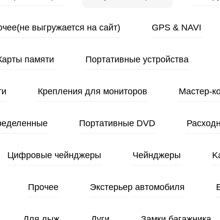
чее(не выгружается на сайт)
GPS & NAVI
Карты памяти
Портативные устройства
ти
Крепления для мониторов
Мастер-к
ределенные
Портативные DVD
Расход
Цифровые чейнджеры
Чейнджеры
K
Прочее
Экстерьер автомобиля
Для лыж
Дуги
Замки багажника