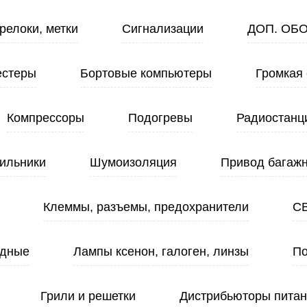
релоки, метки
Сигнализации
ДОП. ОБ
естеры
Бортовые компьютеры
Громкая 
Компрессоры
Подогревы
Радиостанц
ильники
Шумоизоляция
Привод багажн
Клеммы, разъемы, предохранители
С
одные
Лампы ксенон, галоген, линзы
По
Грили и решетки
Дистрибьюторы пита