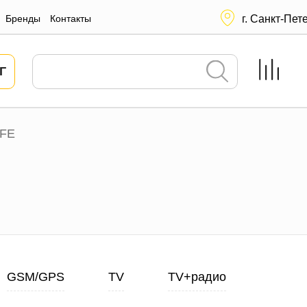
Бренды
Контакты
г. Санкт-Пет
Г
FE
GSM/GPS
TV
TV+радио