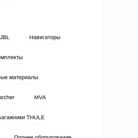
JBL
Навигаторы
омплекты
ные материалы
archer
MVA
Багажники THULE
Прочее оборудование