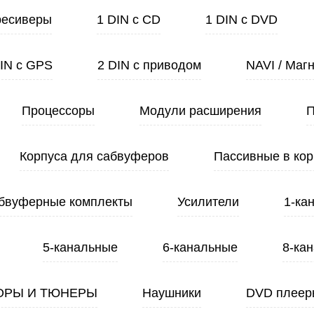
ресиверы
1 DIN с CD
1 DIN с DVD
DIN с GPS
2 DIN с приводом
NAVI / Маг
Процессоры
Модули расширения
П
Корпуса для сабвуферов
Пассивные в кор
бвуферные комплекты
Усилители
1-ка
5-канальные
6-канальные
8-ка
ОРЫ И ТЮНЕРЫ
Наушники
DVD плеер