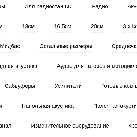
ры
Для радиостанции
Радио
Аку
м
13см
16.5см
20см
3-х 
Мидбас
Остальные размеры
Среднеча
адная акустика
Аудио для катеров и мотоцикл
Сабвуферы
Усилители
Готовые комп
и
Напольная акустика
Полочная акусти
анал
Измерительное оборудование
Кр