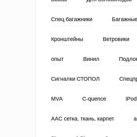
Спец багажники
Багажные
Кронштейны
Ветровики
опыт
Винил
Подло
Сигналки СТОПОЛ
Спецп
MVA
C-quence
iPod
ААС сетка, ткань, карпет
а