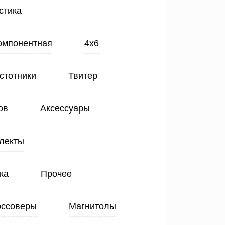
стика
Компонентная
4х6
стотники
Твитер
ов
Аксессуары
лекты
ка
Прочее
оссоверы
Магнитолы