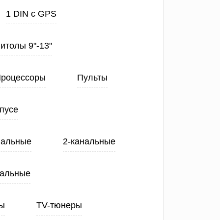
1 DIN с GPS
нитолы 9"-13"
роцессоры
Пульты
пусе
нальные
2-канальные
нальные
ы
TV-тюнеры