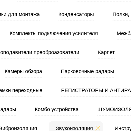
ики для монтажа
Конденсаторы
Полки,
Комплекты подключения усилителя
Межб
оподавители преоброазователи
Карпет
Камеры обзора
Парковочные радары
амки переходные
РЕГИСТРАТОРЫ И АНТИР
радары
Комбо устройства
ШУМОИЗОЛ
Виброизоляция
Звукоизоляция
Инстр