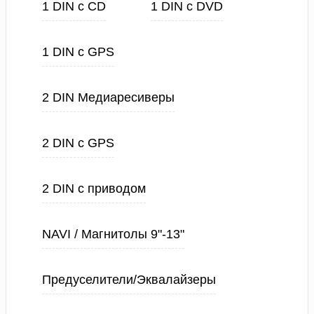
1 DIN с CD
1 DIN с DVD
1 DIN с GPS
2 DIN Медиаресиверы
2 DIN с GPS
2 DIN с приводом
NAVI / Магнитолы 9"-13"
Предуселители/Эквалайзеры