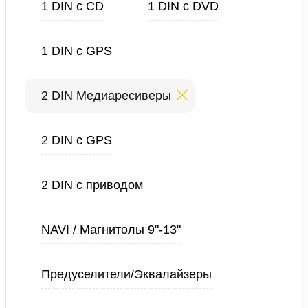
1 DIN с CD
1 DIN с DVD
1 DIN с GPS
2 DIN Медиаресиверы
2 DIN с GPS
2 DIN с приводом
NAVI / Магнитолы 9"-13"
Предуселители/Эквалайзеры