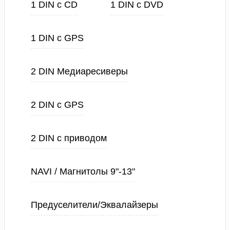
1 DIN с CD
1 DIN с DVD
1 DIN с GPS
2 DIN Медиаресиверы
2 DIN с GPS
2 DIN с приводом
NAVI / Магнитолы 9"-13"
Предуселители/Эквалайзеры