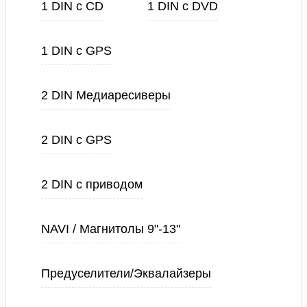
1 DIN с CD
1 DIN с DVD
1 DIN с GPS
2 DIN Медиаресиверы
2 DIN с GPS
2 DIN с приводом
NAVI / Магнитолы 9"-13"
Предуселители/Эквалайзеры