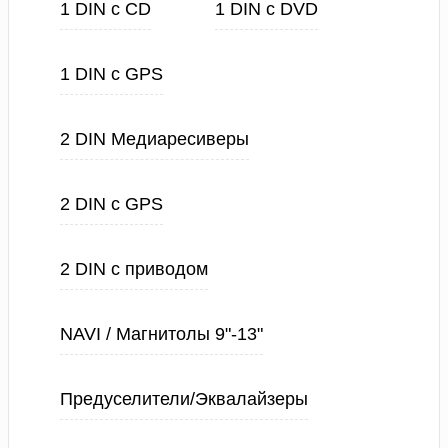
1 DIN с CD
1 DIN с DVD
1 DIN с GPS
2 DIN Медиаресиверы
2 DIN с GPS
2 DIN с приводом
NAVI / Магнитолы 9"-13"
Предуселители/Эквалайзеры