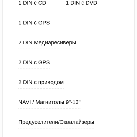
1 DIN с CD
1 DIN с DVD
1 DIN с GPS
2 DIN Медиаресиверы
2 DIN с GPS
2 DIN с приводом
NAVI / Магнитолы 9"-13"
Предуселители/Эквалайзеры