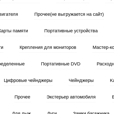
вигателя
Прочее(не выгружается на сайт)
Карты памяти
Портативные устройства
ти
Крепления для мониторов
Мастер-к
ределенные
Портативные DVD
Расход
Цифровые чейнджеры
Чейнджеры
K
Прочее
Экстерьер автомобиля
Для лыж
Дуги
Замки багажника