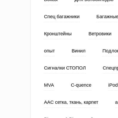
Спец багажники
Багажные
Кронштейны
Ветровики
опыт
Винил
Подло
Сигналки СТОПОЛ
Спецп
MVA
C-quence
iPod
ААС сетка, ткань, карпет
а