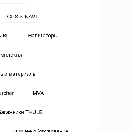
GPS & NAVI
JBL
Навигаторы
омплекты
ные материалы
archer
MVA
Багажники THULE
Прочее оборудование