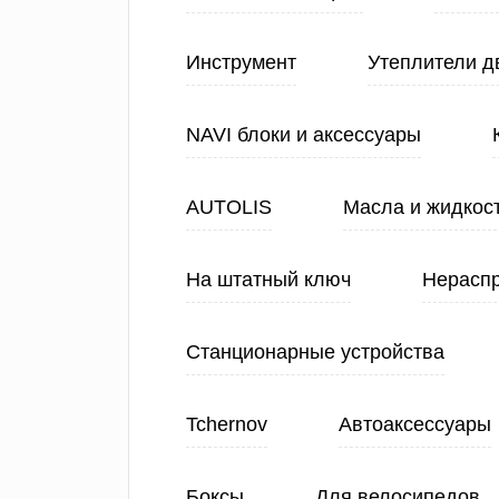
Инструмент
Утеплители д
NAVI блоки и аксессуары
AUTOLIS
Масла и жидкос
На штатный ключ
Нерасп
Станционарные устройства
Tchernov
Автоаксессуары
Боксы
Для велосипедов