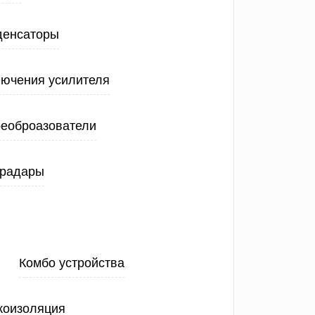
денсаторы
лючения усилителя
еоброазователи
 радары
Комбо устройства
коизоляция