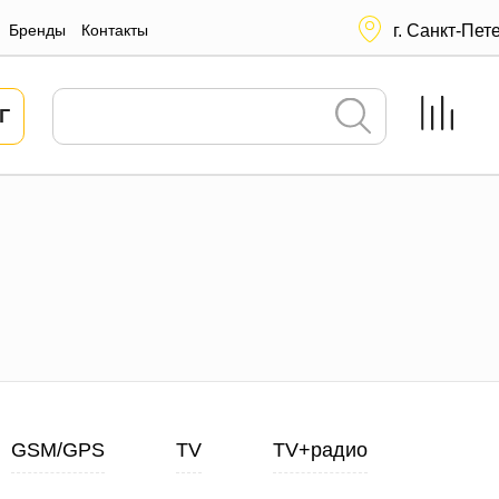
Бренды
Контакты
г. Санкт-Пет
Г
GSM/GPS
TV
TV+радио