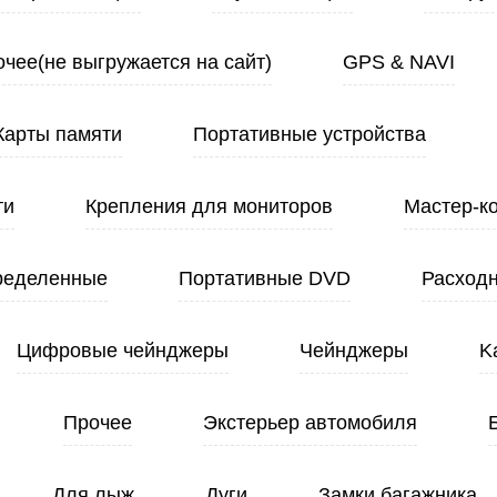
чее(не выгружается на сайт)
GPS & NAVI
Карты памяти
Портативные устройства
ти
Крепления для мониторов
Мастер-к
ределенные
Портативные DVD
Расход
Цифровые чейнджеры
Чейнджеры
K
Прочее
Экстерьер автомобиля
Для лыж
Дуги
Замки багажника