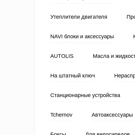
Утеплители двигателя
Про
NAVI блоки и аксессуары
AUTOLIS
Масла и жидкос
На штатный ключ
Нерасп
Станционарные устройства
Tchernov
Автоаксессуары
Боксы
Для велосипедов