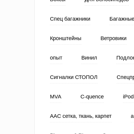
Спец багажники
Багажные
Кронштейны
Ветровики
опыт
Винил
Подло
Сигналки СТОПОЛ
Спецп
MVA
C-quence
iPod
ААС сетка, ткань, карпет
а