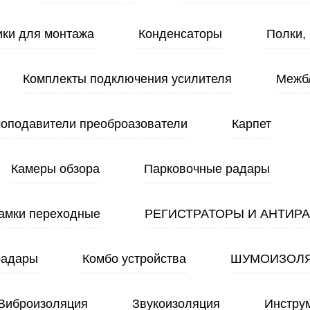
ики для монтажа
Конденсаторы
Полки,
Комплекты подключения усилителя
Межб
оподавители преоброазователи
Карпет
Камеры обзора
Парковочные радары
амки переходные
РЕГИСТРАТОРЫ И АНТИР
радары
Комбо устройства
ШУМОИЗОЛ
Виброизоляция
Звукоизоляция
Инстру