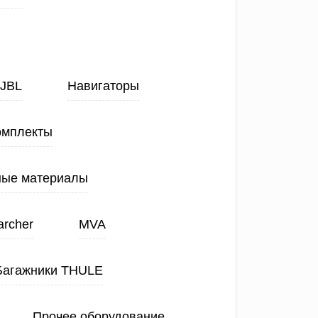
JBL
Навигаторы
омплекты
ные материалы
archer
MVA
Багажники THULE
Прочее оборудование