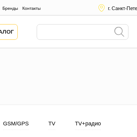
Бренды
Контакты
г. Санкт-Пет
АЛОГ
GSM/GPS
TV
TV+радио