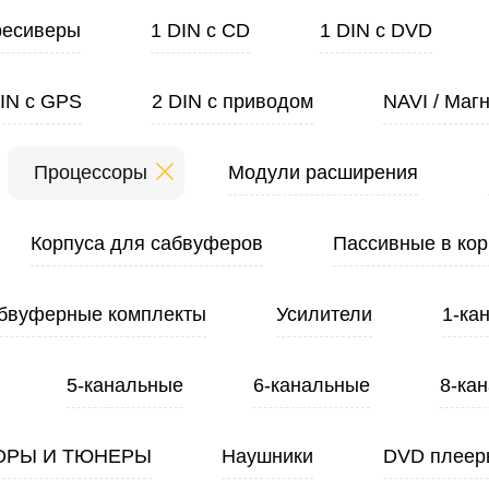
ресиверы
1 DIN с CD
1 DIN с DVD
DIN с GPS
2 DIN с приводом
NAVI / Маг
Процессоры
Модули расширения
Корпуса для сабвуферов
Пассивные в кор
бвуферные комплекты
Усилители
1-ка
5-канальные
6-канальные
8-ка
ОРЫ И ТЮНЕРЫ
Наушники
DVD плеер