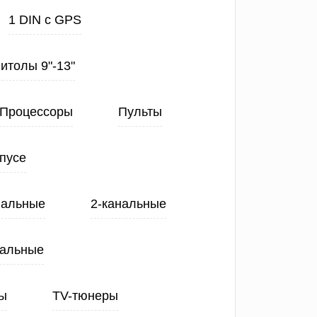
1 DIN с GPS
нитолы 9"-13"
Процессоры
Пульты
пусе
нальные
2-канальные
нальные
ы
TV-тюнеры