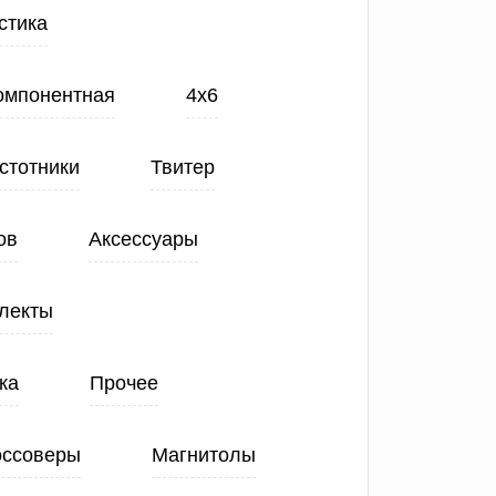
стика
Компонентная
4х6
стотники
Твитер
ов
Аксессуары
лекты
ка
Прочее
оссоверы
Магнитолы