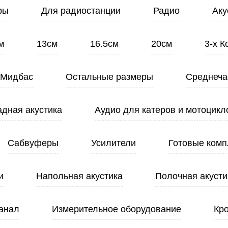
ры
Для радиостанции
Радио
Аку
м
13см
16.5см
20см
3-х 
Мидбас
Остальные размеры
Среднеча
адная акустика
Аудио для катеров и мотоцикл
Сабвуферы
Усилители
Готовые комп
и
Напольная акустика
Полочная акусти
анал
Измерительное оборудование
Кр