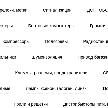
релоки, метки
Сигнализации
ДОП. ОБ
естеры
Бортовые компьютеры
Громкая 
Компрессоры
Подогревы
Радиостанц
ильники
Шумоизоляция
Привод багажн
Клеммы, разъемы, предохранители
С
одные
Лампы ксенон, галоген, линзы
По
Грили и решетки
Дистрибьюторы пита