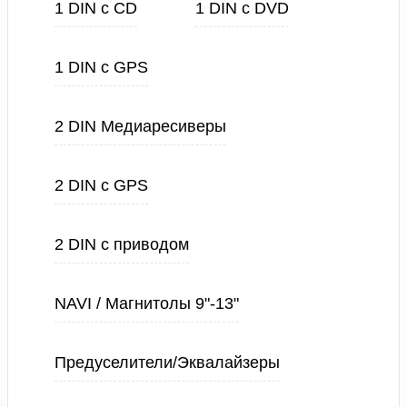
1 DIN с CD
1 DIN с DVD
1 DIN с GPS
2 DIN Медиаресиверы
2 DIN с GPS
2 DIN с приводом
NAVI / Магнитолы 9"-13"
Предуселители/Эквалайзеры